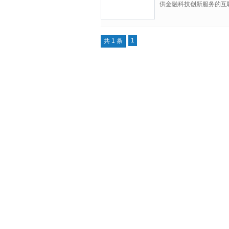
供金融科技创新服务的互
网百强企业名录中位列第
常务理事单位。2016
002537）的全资子公
1
共 1 条