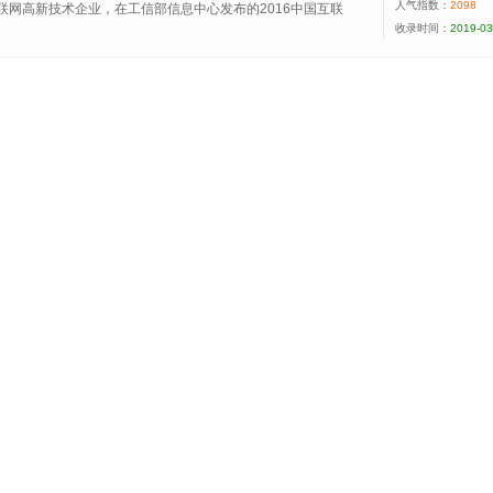
人气指数：
2098
联网高新技术企业，在工信部信息中心发布的2016中国互联
收录时间：
2019-03
36位，是中国互联网金融协会理事单位、中国支付清算协会
年7月，联动优势成为深交所上市公司海立美达（股票代码：
司。联动优势拥有联动商务和安派国际两家全资子公司。