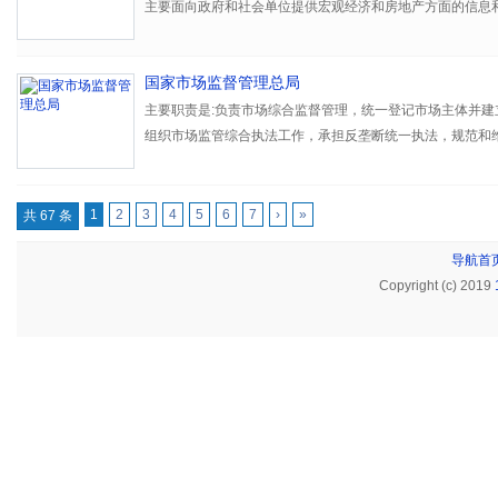
主要面向政府和社会单位提供宏观经济和房地产方面的信息
房地产数据库”是国家信息中心根据自身研究需要，开发建
合性相结合的数据库，该数据库包括宏观经济、房地产、其
国家市场监督管理总局
评估）三大方面内容，可提供全部地级以上城市的月度和年
数据，是研究中国宏观经济和房地产业的重要参考资料，拥
主要职责是:负责市场综合监督管理，统一登记市场主体并建
和房地产的相关数据，面向政府、研究机构和企业提供专业
组织市场监管综合执法工作，承担反垄断统一执法，规范和
服务。 宏观经济数据库包括宏观月度、宏观年度、城市
质量强国战略，负责工业产品质量安全、食品安全、特种设
库，内容覆盖宏观经济的各个方面，包含综合、人口、国民
量标准、检验检测、认证认可工作等。
格指数、人民生活、财政、资源环境、能源、固定资产投资
1
2
3
4
5
6
7
›
»
共 67 条
工业、建筑业、批发和零售业、交通运输仓储和邮政业、住
导航首
输软件和信息技术服务业、金融业、房地产业、科技、教育
Copyright (c) 2019
和体育、公共管理社会保障和社会组织、服务业、城乡建设
港澳台等30个门类，分类科学、数据齐全。 房地产数据
场、 价格行情、标杆企业等4个子库，囊括了全国、各地区
数据。其中，房屋交易库可查询全国近100个城市的房屋供
库可浏览与查询全国及各个城市的土地供应与成交的地块详
信息70万条； 价格行情库囊括了35个大中重点城市不同地
价、租金、地价等价格信息 ；标杆企业库可浏览和查询标杆
销售数据等。 其他数据库包括政策法规数据库、投资项
子库。其中，政策法规数据库收录了1996年以来全国、各