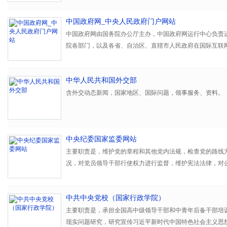
中国政府网_中央人民政府门户网站
中国政府网由国务院办公厅主办，中国政府网运行中心负责运
院各部门，以及各省、自治区、直辖市人民政府在国际互联
在线服务的综合平台,第一时间权威发布国务院重大决策部署
领导同志重要会议、考察、出访活动等政务信息，面向社会
中华人民共和国外交部
务，建设基于互联网的政府与公众互动交流新渠道。
含外交动态新闻，国家地区、国际问题，领事服务、资料。
中央纪委国家监委网站
主要职责是，维护党的章程和其他党内法规，检查党的路线
况，对党员领导干部行使权力进行监督，维护宪法法律，对
用权、廉洁从政以及道德操守情况进行监督检查，对涉嫌职
进行调查并作出政务处分决定，对履行职责不力、失职失责
中共中央党校（国家行政学院）
责组织协调党风廉政建设和反腐败宣传等。
主要职责是，承担全国高中级领导干部和中青年后备干部培
现实问题研究，研究宣传习近平新时代中国特色社会主义思