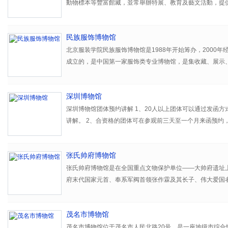
動物標本等豐富館藏，並常舉辦特展、教育及藝文活動，提
美」的體驗。
民族服饰博物馆
北京服装学院民族服饰博物馆是1988年开始筹办，2000
成立的，是中国第一家服饰类专业博物馆，是集收藏、展示、
化研究机构。旨在服务社会，为教学、科研提供专业化资源
因库。向世界传达中国文化的丰富和厚重，成为中国服饰文 
深圳博物馆
台。
民族服饰博物馆现有展厅面积2000平方米，设有少数民族
深圳博物馆团体预约讲解 1、20人以上团体可以通过发函
服饰厅、金工首饰厅、织锦刺绣蜡染厅、奥运服饰厅、图片
讲解。 2、合资格的团体可在参观前三天至一个月来函预约
学及学术交流活动使用的多功能厅以及可以与观众实现互动的
数、参观时间及参观重点等信息，并留下联络方式，工作人
传习馆。 民族服饰博物馆收藏有中国各民族的服装、饰品、
具体事宜（以电话联系内容为准）。 3、如果是外宾来馆参
余件。还收藏有近千幅上个世纪二三十年代拍摄的极为珍贵
张氏帅府博物馆
称、电话、人数、语种、以及外宾团的级别。 4、由于接待
族生活服饰的图片。
变更请提前通知，若无提前通知或迟到15分钟视为放弃预约
张氏帅府博物馆是在全国重点文物保护单位——大帅府遗址
博物馆积极开展民族服饰文化与现代设计教学和科研等活动
满即止。 5、按收函时间顺序安排讲解，如不符合以上预约
府末代国家元首、奉系军阀首领张作霖及其长子、伟大爱国
设计研究，服饰技艺传习等方面，探索博物馆研究与教学实
圳博物馆可提供免费的语音导览设备租借给观众使用。 预约传真：0
期的官邸和私宅，总占地面积5.3万平方米，建筑面积3.5
思路、新途径。博物馆设有民族服饰文化方向硕士点，也是
最大、保存最为完好的名人故居，是国家AAAA级旅游景区
践基地。 民族服饰博物馆向社会公众免费开放。已被正式授
茂名市博物馆
基地”、“北京市科普教育基地”、“北京市青少年外事交流基地
茂名市博物馆位于茂名市人民北路20号，是一座地级市综合