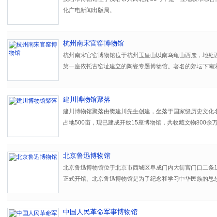
中小学生社会大课堂资源单位”、“北京校外教育协会会员单位
化广电新闻出版局。
单位”、“北京市首批免费开放博物馆”、“首都民族团结进步
新、弘扬中国传统文化发挥重要的作用。
本素材库建设得到以下项目支持：
杭州南宋官窑博物馆
北京市科学技术委员会“设计之都”建设领域重大项目——中
杭州南宋官窑博物馆位于杭州玉皇山以南乌龟山西麓，地处
与再开发平台建设
第一座依托古窑址建立的陶瓷专题博物馆。著名的郊坛下南
之中。
建川博物馆聚落
建川博物馆聚落由樊建川先生创建，坐落于国家级历史文化
占地500亩，现已建成开放15座博物馆，共收藏文物800
121件。为中国最大的博物馆聚落。
北京鲁迅博物馆
北京鲁迅博物馆位于北京市西城区阜成门内大街宫门口二条19号
正式开馆。北京鲁迅博物馆是为了纪念和学习中华民族的思
立的社会科学类人物博物馆，现为司局级公益性事业单位，
央国家机关思想教育基地、北京市爱国主义教育基地，是首
中国人民革命军事博物馆