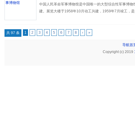
中国人民革命军事博物馆是中国唯一的大型综合性军事博物馆，
建。展览大楼于1958年10月动工兴建，1959年7月竣工
十大建筑之一。
1
2
3
4
5
6
7
8
›
»
共 97 条
导航首
Copyright (c) 2019