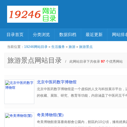
目录首页
分类浏览
数据归档
最近更新
网站排
当前位置：
19246网站目录
»
生活服务
»
旅游
»
旅游景点
旅游景点网站目录
/ 此网站目录下共收录
97
个优秀网站
北京中医药数字博物馆
北京中医药数字博物馆是一个虚拟的人文与科技展示平台，
的收藏、展陈、研究、教育等功能，内容涵盖了中医药五千
更快捷、更方便的形式向世界各阶层人群提供更全面、更准
提供了解、认识中医药学的发展历程、探寻中医药学发展脉
奇美博物馆(繁)
新研究成果的平台。
奇美博物館座落臺南都會公園內，館區約10公頃，擁有經典